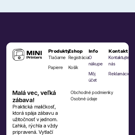
Produkty
Eshop
Info
Kontakt
Tlačiarne
Registrácia
O
Kontaktujte
nákupe
nás
Papiere
Košík
Môj
Reklamácie
účet
Malá vec, veľká
Obchodné podmienky
Osobné údaje
zábava!
Praktická maličkosť,
ktorá spája zábavu a
užitočnosť v jednom.
Ľahká, rýchla a vždy
pripravená. Vytlačí